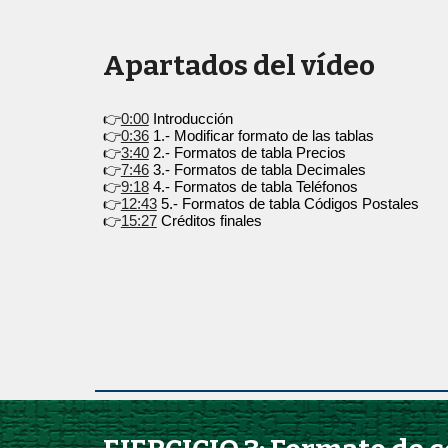
Apartados del vídeo
👉
0:00
Introducción
👉
0:36
1.- Modificar formato de las tablas
👉
3:40
2.- Formatos de tabla Precios
👉
7:46
3.- Formatos de tabla Decimales
👉
9:18
4.- Formatos de tabla Teléfonos
👉
12:43
5.- Formatos de tabla Códigos Postales
👉
15:27
Créditos finales