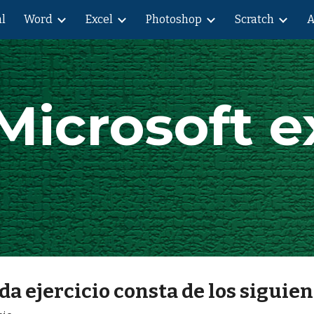
al
Word
Excel
Photoshop
Scratch
A
ip to main content
Skip to navigat
Microsoft e
da ejercicio consta de los siguie