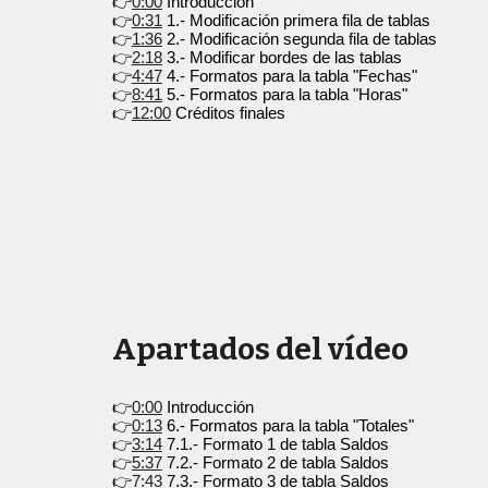
👉
0:00
Introducción
👉
0:31
1.- Modificación primera fila de tablas
👉
1:36
2.- Modificación segunda fila de tablas
👉
2:18
3.- Modificar bordes de las tablas
👉
4:47
4.- Formatos para la tabla "Fechas"
👉
8:41
5.- Formatos para la tabla "Horas"
👉
12:00
Créditos finales
Apartados del vídeo
👉
0:00
Introducción
👉
0:13
6.- Formatos para la tabla "Totales"
👉
3:14
7.1.- Formato 1 de tabla Saldos
👉
5:37
7.2.- Formato 2 de tabla Saldos
👉
7:43
7.3.- Formato 3 de tabla Saldos