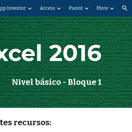
pp Inventor
Access
Pseint
More
ion
xcel 2016
Nivel básico - Bloque 1
ntes recursos: