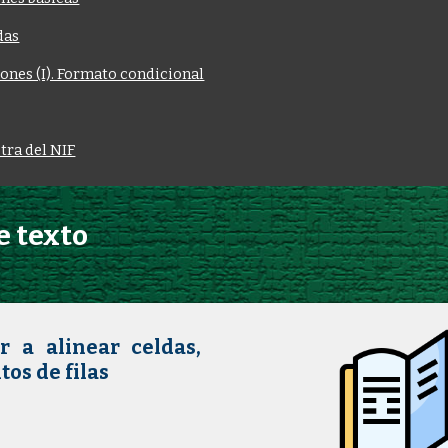
das
ones (I). Formato condicional
etra del NIF
e texto
r a alinear celdas,
os de filas