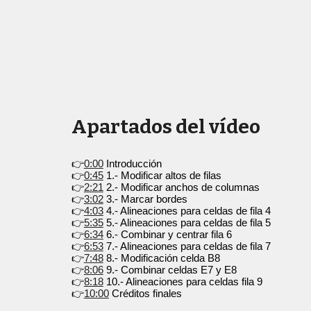
Apartados del vídeo
👉
0:00
Introducción
👉
0:45
1.- Modificar altos de filas
👉
2:21
2.- Modificar anchos de columnas
👉
3:02
3.- Marcar bordes
👉
4:03
4.- Alineaciones para celdas de fila 4
👉
5:35
5.- Alineaciones para celdas de fila 5
👉
6:34
6.- Combinar y centrar fila 6
👉
6:53
7.- Alineaciones para celdas de fila 7
👉
7:48
8.- Modificación celda B8
👉
8:06
9.- Combinar celdas E7 y E8
👉
8:18
10.- Alineaciones para celdas fila 9
👉
10:00
Créditos finales