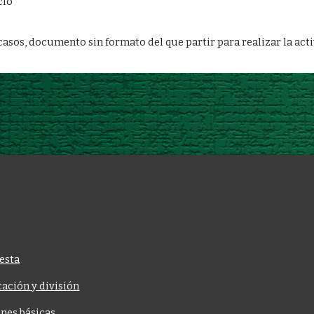
cio
casos, documento sin formato del que partir para realizar la act
esta
cación y división
nes básicas